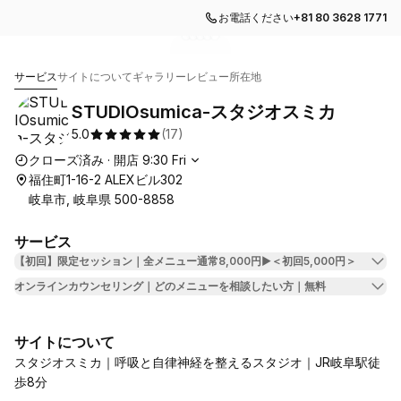
お電話ください
+81 80 3628 1771
ギャラリーイメージに移動
ギャラリーイメージに移動
ギャラリーイメージに移動
ギャラリーイメージに移動
ギャラリーイメージに移動
1
2
3
4
5
STUDIOsumica-スタジオスミカ
サービス
サイトについて
ギャラリー
レビュー
所在地
STUDIOsumica-スタジオスミカ
5.0
(
17
)
営業時間
クローズ済み
·
開店
9:30
Fri
福住町1-16-2 ALEXビル302
岐阜市, 岐阜県 500-8858
サービス
【初回】限定セッション｜全メニュー通常8,000円▶︎＜初回5,000円＞
オンラインカウンセリング｜どのメニューを相談したい方｜無料
サイトについて
スタジオスミカ｜呼吸と自律神経を整えるスタジオ｜JR岐阜駅徒
歩8分