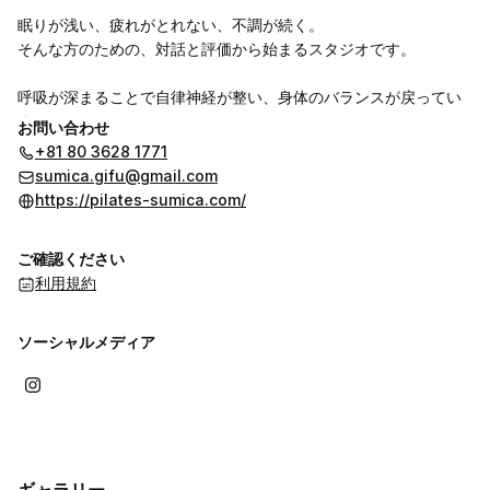
眠りが浅い、疲れがとれない、不調が続く。
そんな方のための、対話と評価から始まるスタジオです。
呼吸が深まることで自律神経が整い、身体のバランスが戻ってい
く。
お問い合わせ
痛みや不調を症状として消すのではなく、
+81 80 3628 1771
呼吸と全身のつながりから、本来の楽な状態を一緒に思い出して
sumica.gifu@gmail.com
いきます。
https://pilates-sumica.com/
【メニュー】
ご確認ください
・個人セッション(初回・継続)
利用規約
・モニターセッション(60分2,980円・1日1名)
・30分無料カウンセリング&評価
・出張グループレッスン
ソーシャルメディア
・マットピラティス養成コース
・呼吸の講座
【専門領域】
ボディワーク/IMAC / ソースポイントセラピー / ピラティス