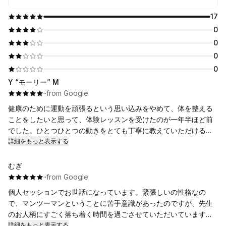
17
0
0
0
0
Y “モーリー” M
·
·
from Google
健康のために運動を頑張るという思い込みをやめて、体を整える
ことをしたいと思って、体験レッスンを受けたのが一年半ほど前
でした。ひとつひとつの動きをとても丁寧に教えていただけるの
が気に入って、今に至ってます。
詳細をもっと表示する
セッションで施術を受けていると、呼吸に意識が向き、感覚も研
ぎ澄まされるようです。静かに自分の体に向き合うと、日常では
むぎ
気付くことのできない感覚を覚えることがあって、興味深いで
·
·
from Google
す。堀江先生は造詣が深く、その感覚についてもわかりやすく解
個人セッションでお世話になっています。緊張しいの性格なの
説してくださいます。時には哲学的な話になることもあって、面
で、マンツーマンということに苦手意識があったのですが、先生
白いです。
のお人柄にすごく落ち着く時間を過ごさせていただいています。
毎回、体がスッキリするだけでなく、気持ちも軽くなって贅沢な
お腹の不調、頭痛、肩こり、体力筋力の無さなど色々身体の悩み
詳細をもっと表示する