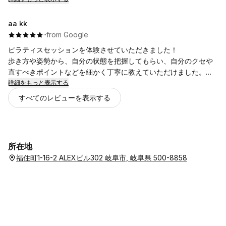
時間です。
がありますが、先生が身体の内側外側両方にフォーカスしながら
セッションを進めてくださいます。
aa kk
様々な身体の不調を抱えていらっしゃる方に、是非お勧めしたい
·
·
from Google
スタジオです。
ピラティスセッションを体験させていただきました！
歩き方や姿勢から、自分の状態を把握してもらい、自分のクセや
直すべきポイントなどを細かく丁寧に教えていただけました。
筋膜をゆるめてから、呼吸を意識した動きをしていくことで、身
詳細をもっと表示する
体全体の緊張がほぐれ、"本来の呼吸"を取り戻せたような感覚に
すべてのレビューを表示する
なり、身体がかなり楽になりました。
いきなり動きをしていくようなワークスタイルではなく、その人
に寄り添った形でセッションしてもらえるので、初めての方でも
安心できるなぁと思います。
所在地
呼吸がいかに大切かがより実感できたので、日常からも意識して
福住町1-16-2 ALEXビル302 岐阜市, 岐阜県 500-8858
いこうと思います。
次回からのグループセッションや個人セッションもとても楽しみ
です！