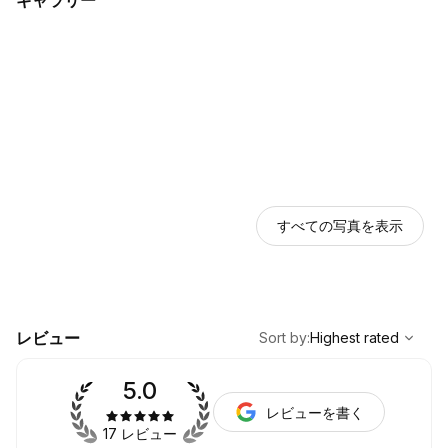
ギャラリー
📩 ご相談・お問い合わせはメールまたはDMにて
完全予約制｜日曜・祝日休み
JR岐阜駅 徒歩8分・駐車場有
🌸 Align your body. Feel Gifu deeper.
【For International Travelers】
Enhance your Gifu experience with a specialized Bodywork
session.
At Sumica Bodywork Studio, we offer private sessions
すべての写真を表示
designed for travelers to fine-tune their senses before
exploring the beauty of Gifu. By aligning your posture and
deepening your breath, you will be able to experience the
sounds of the Nagara River and the history of Gifu City on a
much deeper level.
,
Highest rated
Sort
レビュー
Sort by
:
Highest rated
Just a 5-minute walk from JR Gifu
5.0
レビューを書く
17 レビュー